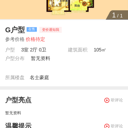
1
/
1
G户型
在售
变价通知我
参考价格
价格待定
户型
3室 2厅 0卫
建筑面积
105㎡
户型分布
暂无资料
所属楼盘
名士豪庭
户型亮点
听评论
暂无资料
温馨提示
听评论