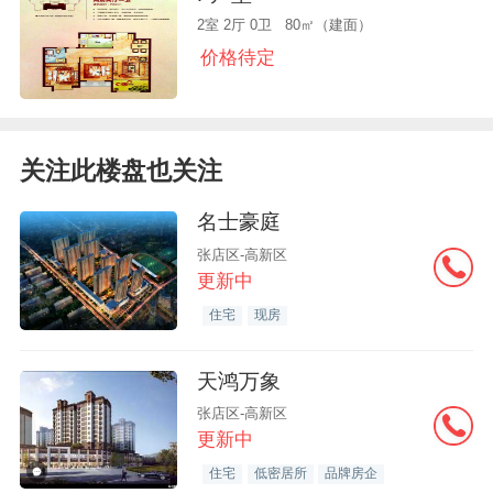
2室 2厅 0卫 80㎡（建面）
价格待定
关注此楼盘也关注
名士豪庭
张店区-高新区
更新中
住宅
现房
天鸿万象
张店区-高新区
更新中
住宅
低密居所
品牌房企