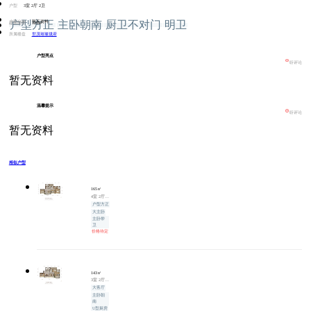
户型
3室 2厅 2卫
户型方正
主卧朝南
厨卫不对门
明卫
户型分布
暂无资料
建筑面积
125㎡
所属楼盘
世茂璀璨珑府
户型亮点
听评论
暂无资料
温馨提示
听评论
暂无资料
相似户型
165㎡
4室 2厅 2卫 165㎡（建面）
户型方正
大主卧
主卧带
卫
价格待定
143㎡
3室 2厅 2卫 143㎡（建面）
大客厅
主卧朝
南
U型厨房