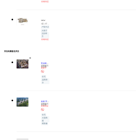
价格待定
142㎡
3室 2厅 2卫 142㎡（建面）
户型方正
大客厅
主卧带
卫
价格待定
关注此楼盘也关注
世茂璀璨珑府
淄博新区-
北京路
更新中
住宅
品牌房
企
金鼎·学府壹号
淄博新区-
北京路
价格待定
住宅
大型商
超
精装修