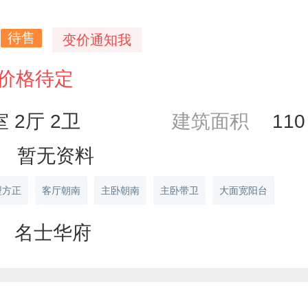
待售
变价通知我
价格待定
室 2厅 2卫
建筑面积
11
暂无资料
型方正
客厅朝南
主卧朝南
主卧带卫
大面宽阳台
名士华府