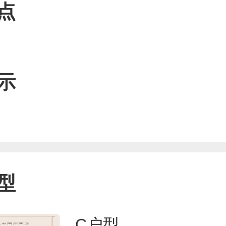
点
示
型
C户型