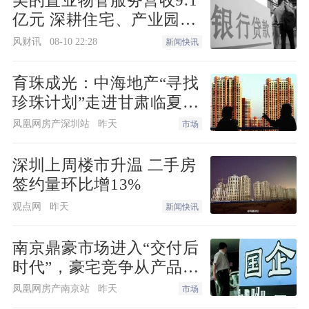
美的置业物管服务营收9.1
亿元 深耕住宅、产业园、
医养、学校、商业办公领
风财讯
08-10 22:28
新闻快讯
域
育珠成光：中海地产“寻找
珍珠计划”走进甘肃临夏探
访学子家庭
凤凰网房产深圳站
昨天
市场
深圳上周楼市升温 二手房
签约量环比增13%
观点网
昨天
新闻快讯
南京鼎豪市场进入“交付后
时代”，豪宅竞争从产品走
向服务
凤凰网房产南京站
昨天
市场