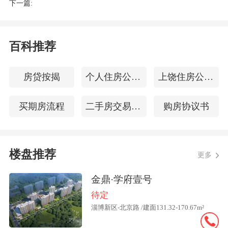
下一篇:
不慎购买了已经被查封的房子，所签的买
卖合同通常是会被法院认定无效的。
百科推荐
那么，像曾先生这样的普通购房者，在买
房时应该如何识别房子是否被抵押或查封
房贷按揭
个人住房公积金余额查询
上饶住房公积金查询
呢？麦田房产专业人士指出，对于购房者
而言，识别所购房屋是否被抵押、查封，
买期房流程
二手房交易增值税
购房协议书
实际上就是进行“确权”，主要有两种操作
方式：其一，可以通过北京通-不动产查
楼盘推荐
询，对所购房屋进行确权，查询时需提供
更多
不动产具体坐落位置、不动产权属证书号
金鼎·学府壹号
等信息来进行检索；其二，可以直接去房
待定
子所在区县的不动产登记事务中心，对房
淄博新区-北京路 /建面131.32-170.67m²
屋进行确权。