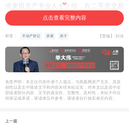
据麦田
房产
专业人士介绍，在二手房交易
中，“房子有抵押”并不奇怪，因为很多购
点击查看完整内容
房者在买房时本身就是选择银行贷款购
买，除银行贷款抵押外，也会存在个人抵
标签：
【责编】 刘佳
不动产登记
房屋
房子
押、公司机构抵押等情况。
对此，最重要的是确定业主是否能够解除
抵押，因为如果不能解除抵押的话，就无
法正常办理过户手续，甚至有一些抵押，
免责声明：本文仅代表作者个人观点，与凤凰网房产无关。其原
在业主无法解除的情况下，还会出现房子
创性以及文中陈述文字和内容未经本站证实，对本文以及其中全
部或者部分内容、文字的真实性、完整性、及时性，本站不作任
被查封的后果。
何保证或承诺，请读者仅作参考，请读者自行核实相关内容。
而一旦房子被查封，就无法再办理房产交
上一篇:
易业务了，其限制危害远大于抵押。如果