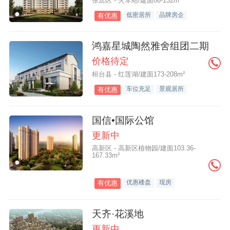
张店区 - 火车站/建面86-132m²
低密居所
品牌房企
有优惠
鸿嘉星城陶然雅舍组团二期
价格待定
桓台县 - 红莲湖/建面173-208m²
车位充足
景观居所
有优惠
国信•国际公馆
更新中
高新区 - 高新区植物园/建面103.36-
167.33m²
优惠楼盘
现房
有优惠
天齐·花溪地
更新中