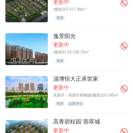
更新中
/建面107-277.99m²
现房
逸景阳光
更新中
/建面87.55-138.75m²
现房
淄博恒大正承世家
更新中
高新区 - 高新区植物园/建面103-145m²
现房
品牌房企
高青碧桂园·翡翠城
更新中