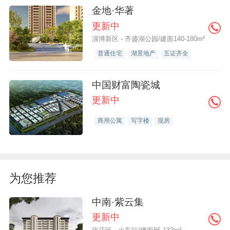
金地·华著
更新中
淄博新区 - 齐盛湖公园/建面140-180m²
普通住宅
湖景地产
五证齐全
中国财富陶瓷城
更新中
商用公寓
写字楼
现房
为您推荐
中南·紫云集
更新中