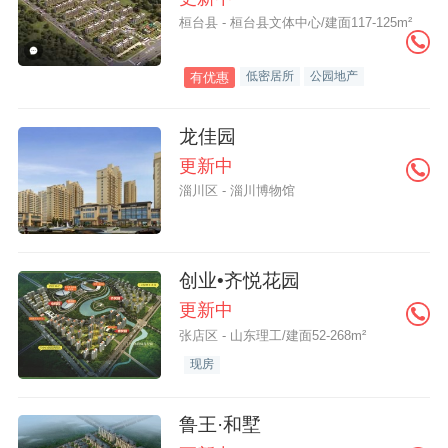
桓台县 - 桓台县文体中心/建面117-125m²
低密居所
公园地产
有优惠
龙佳园
更新中
淄川区 - 淄川博物馆
创业•齐悦花园
更新中
张店区 - 山东理工/建面52-268m²
现房
鲁王·和墅